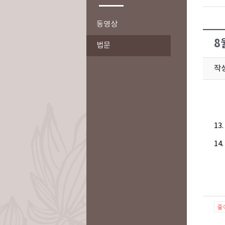
동영상
8
법문
작
13
14
좋