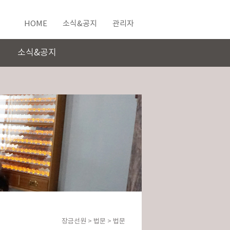
HOME
소식&공지
관리자
소식&공지
장금선원
>
법문
> 법문