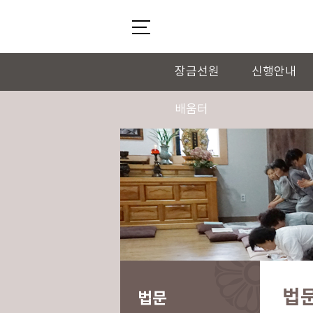
장금선원
신행안내
배움터
법
법문