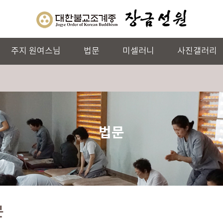
주지 원여스님
법문
미셀러니
사진갤러리
법문
문